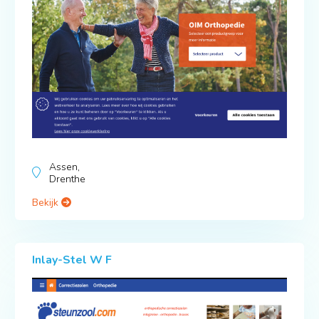
Assen,
Drenthe
Bekijk
Inlay-Stel W F