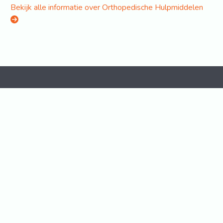
Bekijk alle informatie over Orthopedische Hulpmiddelen
Home
Over ons
Adverteren
Disclaimer