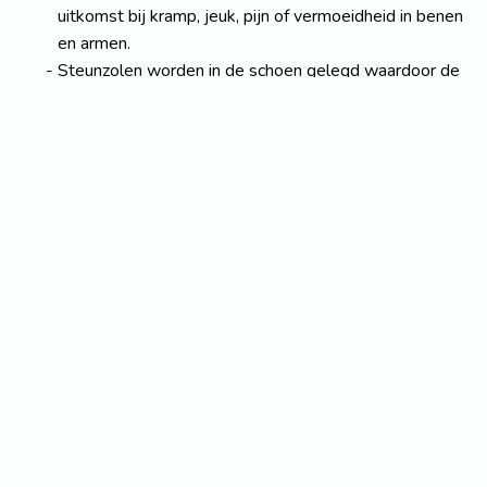
uitkomst bij kramp, jeuk, pijn of vermoeidheid in benen
en armen.
Steunzolen worden in de schoen gelegd waardoor de
voeten extra ondersteund worden of in een betere
positie worden gebracht.
Bekijk alle informatie over Orthopedische Hulpmiddelen
Home