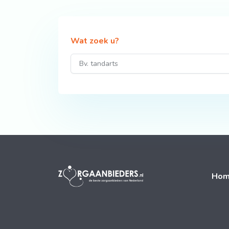
Wat zoek u?
Ho