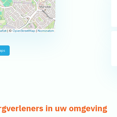
aflet
|
©
OpenStreetMap
|
Nominatim
aps
rgverleners in uw omgeving