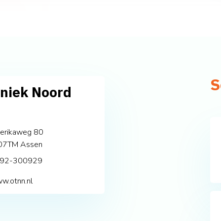
S
niek Noord
erikaweg 80
07TM
Assen
92-300929
w.otnn.nl