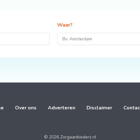
Waar?
me
Over ons
Adverteren
Disclaimer
Contac
© 2026 Zorgaanbieders.nl