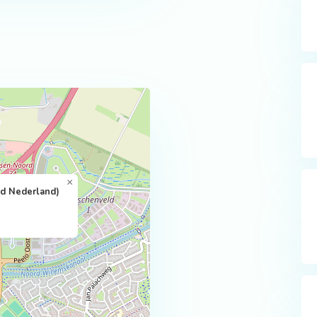
×
d Nederland)