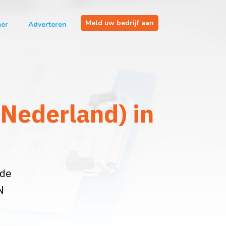
Meld uw bedrijf aan
mer
Adverteren
Nederland) in
 de
N