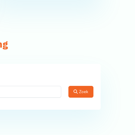
ng
Zoek