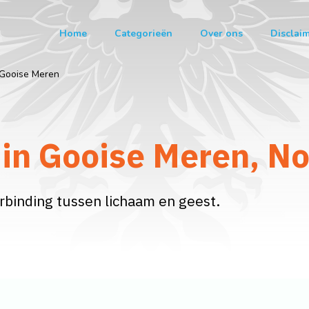
Home
Categorieën
Over ons
Disclai
Gooise Meren
 in Gooise Meren, N
binding tussen lichaam en geest.