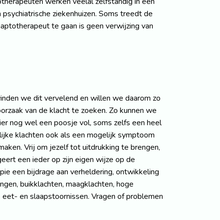
otherapeuten werken veelal zelfstandig in een
n psychiatrische ziekenhuizen. Soms treedt de
aptotherapeut te gaan is geen verwijzing van
vinden we dit vervelend en willen we daarom zo
 oorzaak van de klacht te zoeken. Zo kunnen we
nier nog wel een poosje vol, soms zelfs een heel
telijke klachten ook als een mogelijk symptoom
aken. Vrij om jezelf tot uitdrukking te brengen,
eert een ieder op zijn eigen wijze op de
apie een bijdrage aan verheldering, ontwikkeling
pingen, buikklachten, maagklachten, hoge
id, eet- en slaapstoornissen. Vragen of problemen