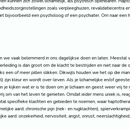
en kunnen zich zowel lichamelijk, als psychisch openbaren. Hapt
ndheidszorginstellingen zoals verpleeghuizen, revalidatiecentra e
 bijvoorbeeld een psycholoog of een psychiater. Om naar een h
rden we vaak belemmerd in ons dagelijkse doen en laten. Meestal 
rleiding is dan groot om de klacht te bestrijden en niet naar de
jks een of meer pillen slikken. Dikwijls houden we het op die ma
l) zijn kleur en wordt over-leven. Als je lichamelijke en/of gees
 je kijken wat er is te doen om je lichaam en geest weer vrij te m
rij om van het leven te genieten. Omdat ieder mens uniek is, reag
 aantal specifieke klachten en gebieden te noemen, waar haptother
melijke aard; chronische pijn (nek- en rugklachten), spierverkram
ijke aard: onzekerheid, nervositeit, angst, onrust, neerslachtighe