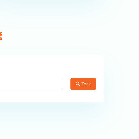
g
Zoek