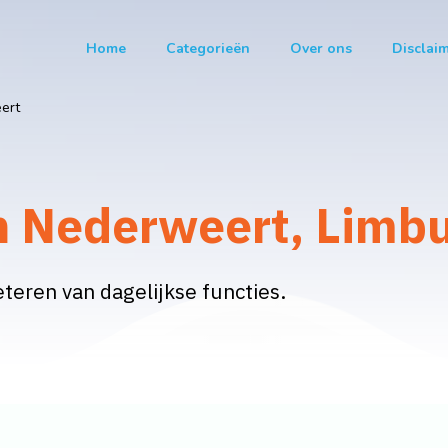
Home
Categorieën
Over ons
Disclai
ert
n Nederweert, Limb
eteren van dagelijkse functies.