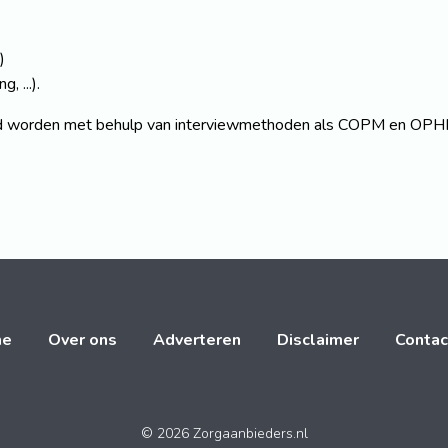
)
, ...).
meld worden met behulp van interviewmethoden als COPM en OP
me
Over ons
Adverteren
Disclaimer
Contac
© 2026 Zorgaanbieders.nl