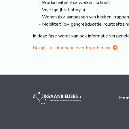
Productiviteit (b.v. werken, school)
Vrije tijd (b.v. hobby's)
Wonen (b.v. aanpassen van keuken, trappen
Mobiliteit (b.v. gangreëducatie, rolstoeltraining
In deze fase wordt kan ook informatie verza
Bekijk alle informatie over Ergotherapie
Ho