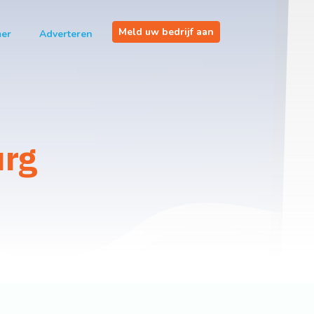
Meld uw bedrijf aan
mer
Adverteren
urg