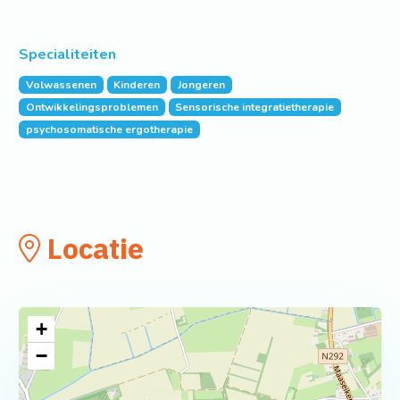
Specialiteiten
Volwassenen
Kinderen
Jongeren
Ontwikkelingsproblemen
Sensorische integratietherapie
psychosomatische ergotherapie
Locatie
+
−