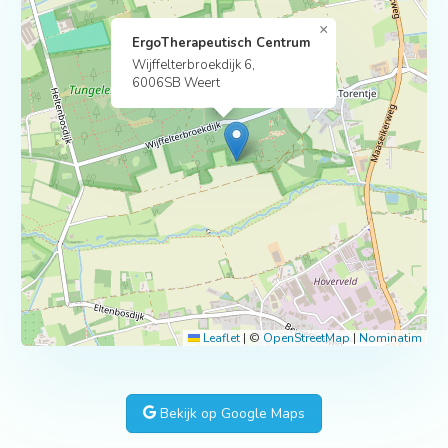
×
ErgoTherapeutisch Centrum
Wijffelterbroekdijk 6,
6006SB Weert
Leaflet
|
©
OpenStreetMap
|
Nominatim
Bekijk op Google Maps