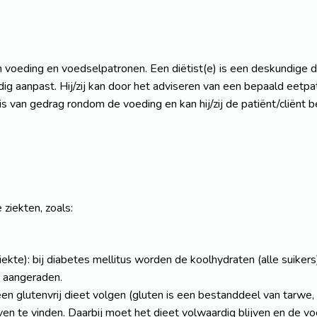
van voeding en voedselpatronen. Een diëtist(e) is een deskundig
g aanpast. Hij/zij kan door het adviseren van een bepaald eetpa
s van gedrag rondom de voeding en kan hij/zij de patiënt/cliënt 
 ziekten, zoals:
iekte): bij diabetes mellitus worden de koolhydraten (alle suikers
t aangeraden.
 glutenvrij dieet volgen (gluten is een bestanddeel van tarwe, ro
en te vinden. Daarbij moet het dieet volwaardig blijven en de voe