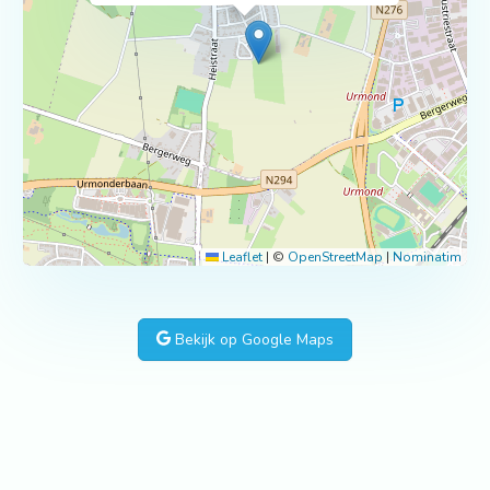
Leaflet
|
©
OpenStreetMap
|
Nominatim
Bekijk op Google Maps