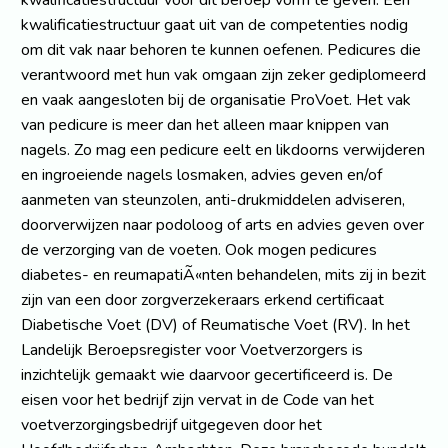
kwalificatiestructuur voor dit beroep vorm te geven. Een
kwalificatiestructuur gaat uit van de competenties nodig
om dit vak naar behoren te kunnen oefenen. Pedicures die
verantwoord met hun vak omgaan zijn zeker gediplomeerd
en vaak aangesloten bij de organisatie ProVoet. Het vak
van pedicure is meer dan het alleen maar knippen van
nagels. Zo mag een pedicure eelt en likdoorns verwijderen
en ingroeiende nagels losmaken, advies geven en/of
aanmeten van steunzolen, anti-drukmiddelen adviseren,
doorverwijzen naar podoloog of arts en advies geven over
de verzorging van de voeten. Ook mogen pedicures
diabetes- en reumapatiÃ«nten behandelen, mits zij in bezit
zijn van een door zorgverzekeraars erkend certificaat
Diabetische Voet (DV) of Reumatische Voet (RV). In het
Landelijk Beroepsregister voor Voetverzorgers is
inzichtelijk gemaakt wie daarvoor gecertificeerd is. De
eisen voor het bedrijf zijn vervat in de Code van het
voetverzorgingsbedrijf uitgegeven door het