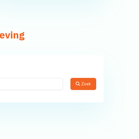
geving
Zoek