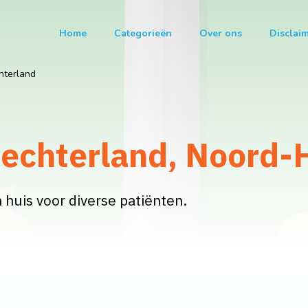
Home
Categorieën
Over ons
Disclai
hterland
rechterland, Noord-
 huis voor diverse patiënten.