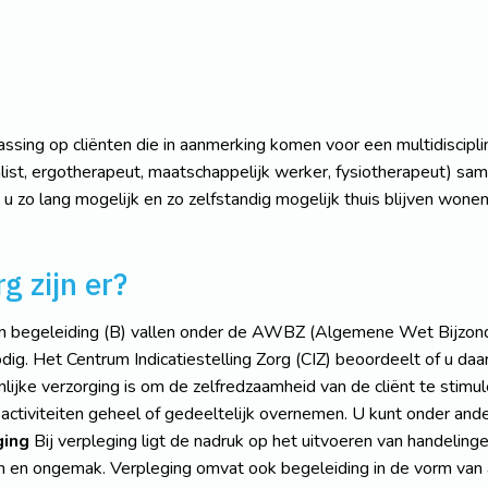
ssing op cliënten die in aanmerking komen voor een multidiscipli
alist, ergotherapeut, maatschappelijk werker, fysiotherapeut) sam
 zo lang mogelijk en zo zelfstandig mogelijk thuis blijven wonen
g zijn er?
 en begeleiding (B) vallen onder de AWBZ (Algemene Wet Bijzond
dig. Het Centrum Indicatiestelling Zorg (CIZ) beoordeelt of u da
ijke verzorging is om de zelfredzaamheid van de cliënt te stimule
activiteiten geheel of gedeeltelijk overnemen. U kunt onder ande
ging
Bij verpleging ligt de nadruk op het uitvoeren van handelin
en en ongemak. Verpleging omvat ook begeleiding in de vorm van ad