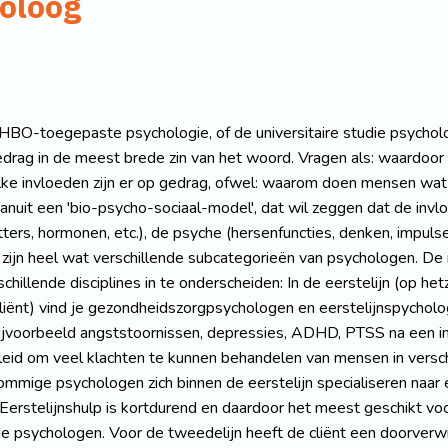
holoog
BO-toegepaste psychologie, of de universitaire studie psycholo
edrag in de meest brede zin van het woord. Vragen als: waardoor
e invloeden zijn er op gedrag, ofwel: waarom doen mensen wat zi
uit een 'bio-psycho-sociaal-model', dat wil zeggen dat de inv
ters, hormonen, etc.), de psyche (hersenfuncties, denken, impulse
r zijn heel wat verschillende subcategorieën van psychologen. D
hillende disciplines in te onderscheiden: In de eerstelijn (op het
 cliënt) vind je gezondheidszorgpsychologen en eerstelijnspychologe
ijvoorbeeld angststoornissen, depressies, ADHD, PTSS na een ing
leid om veel klachten te kunnen behandelen van mensen in versc
 sommige psychologen zich binnen de eerstelijn specialiseren naar
. Eerstelijnshulp is kortdurend en daardoor het meest geschikt vo
gde psychologen. Voor de tweedelijn heeft de cliënt een doorverwij