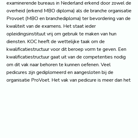
examinerende bureaus in Nederland erkend door zowel de
overheid (erkend MBO diploma) als de branche organisatie
Provoet (MBO en branchediploma) ter bevordering van de
kwaliteit van de examens. Het staat ieder
opleidingsinstituut vrij om gebruik te maken van hun
diensten. KOC heeft de wettelijke taak om de
kwalificatiestructuur voor dit beroep vorm te geven. Een
kwalificatiestructuur gaat uit van de competenties nodig
om dit vak naar behoren te kunnen oefenen. Veel
pedicures zijn gediplomeerd en aangesloten bij de
organisatie ProVoet. Het vak van pedicure is meer dan het
alleen maar knippen van nagels. Zo mag een pedicure eelt
en likdoorns verwijderen en ingroeiende nagels losmaken,
advies geven en/of aanmeten van steunzolen, anti-
drukmiddelen adviseren, doorverwijzen naar een
podotherapeut, podoloog of arts en advies geven over de
verzorging van de voeten. Ook mogen pedicures diabetes-
en reumapatiënten behandelen, mits zij in bezit zijn van