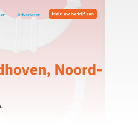
Meld uw bedrijf aan
mer
Adverteren
dhoven, Noord-
.