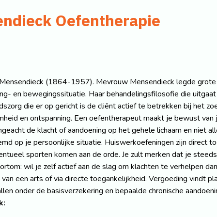
endieck Oefentherapie
 Mensendieck (1864-1957). Mevrouw Mensendieck legde grote na
g- en bewegingssituatie. Haar behandelingsfilosofie die uitgaat 
zorg die er op gericht is de cliënt actief te betrekken bij het zo
mheid en ontspanning. Een oefentherapeut maakt je bewust van j
h ongeacht de klacht of aandoening op het gehele lichaam en niet a
d op je persoonlijke situatie. Huiswerkoefeningen zijn direct to
ventueel sporten komen aan de orde. Je zult merken dat je steed
tom: wil je zelf actief aan de slag om klachten te verhelpen da
an een arts of via directe toegankelijkheid. Vergoeding vindt pl
vallen onder de basisverzekering en bepaalde chronische aandoe
k: