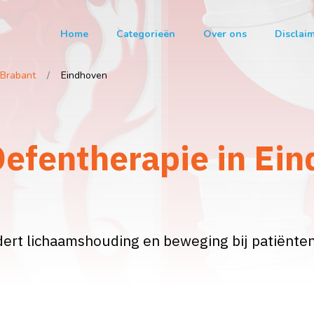
Home
Categorieën
Over ons
Disclai
Brabant
Eindhoven
efentherapie in Ein
ert lichaamshouding en beweging bij patiënten