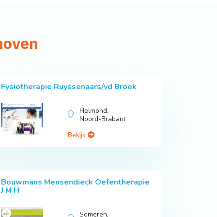
dhoven
Fysiotherapie Ruyssenaars/vd Broek
Helmond,
Noord-Brabant
Bekijk
Bouwmans Mensendieck Oefentherapie
J M H
Someren,