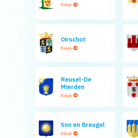
Bekijk
Oirschot
Bekijk
Reusel-De
Mierden
Bekijk
Son en Breugel
Bekijk