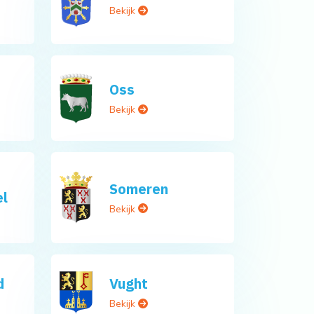
Bekijk
Oss
Bekijk
Someren
el
Bekijk
d
Vught
Bekijk