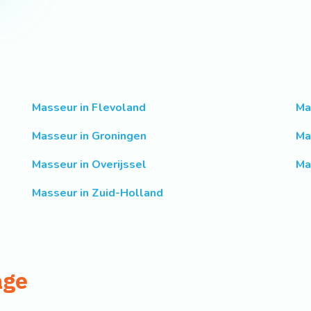
Masseur in Flevoland
Ma
Masseur in Groningen
Ma
Masseur in Overijssel
Ma
Masseur in Zuid-Holland
age