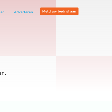
Meld uw bedrijf aan
mer
Adverteren
en.