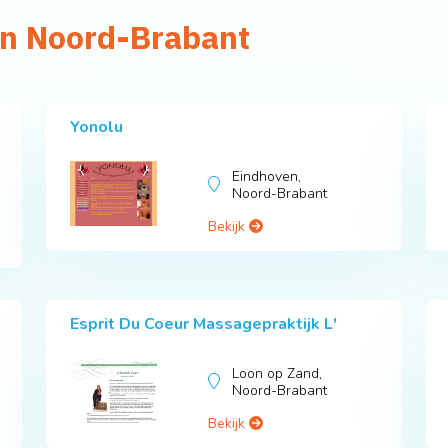
in Noord-Brabant
Yonolu
Eindhoven,
Noord-Brabant
Bekijk
Esprit Du Coeur Massagepraktijk L'
Loon op Zand,
Noord-Brabant
Bekijk