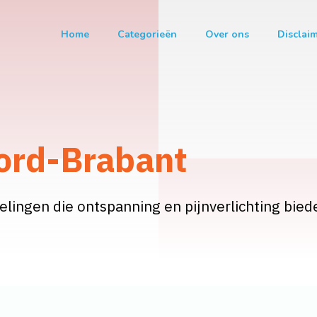
Home
Categorieën
Over ons
Disclai
ord-Brabant
lingen die ontspanning en pijnverlichting bied