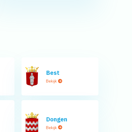
Best
Bekijk
Dongen
Bekijk