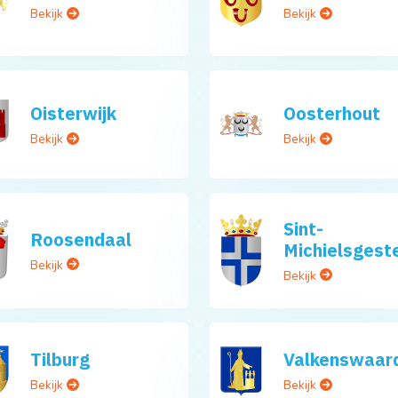
Bekijk
Bekijk
Oisterwijk
Oosterhout
Bekijk
Bekijk
Sint-
Roosendaal
Michielsgest
Bekijk
Bekijk
Tilburg
Valkenswaar
Bekijk
Bekijk