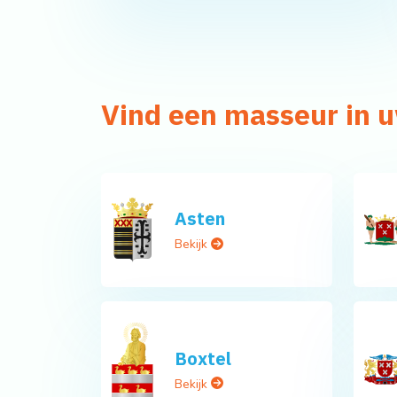
Vind een masseur in 
Asten
Bekijk
Boxtel
Bekijk