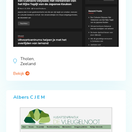
Tholen,
Zeeland
Bekijk
Albers C J E M