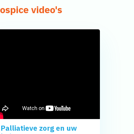
ospice video's
Palliatieve zorg en uw