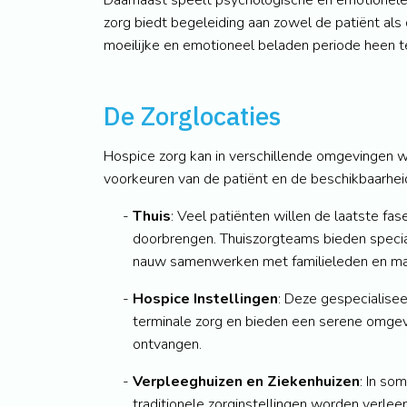
Daarnaast speelt psychologische en emotionele 
zorg biedt begeleiding aan zowel de patiënt als
moeilijke en emotioneel beladen periode heen t
De Zorglocaties
Hospice zorg kan in verschillende omgevingen 
voorkeuren van de patiënt en de beschikbaarheid 
Thuis
: Veel patiënten willen de laatste fa
doorbrengen. Thuiszorgteams bieden speciali
nauw samenwerken met familieleden en ma
Hospice Instellingen
: Deze gespecialiseer
terminale zorg en bieden een serene omgev
ontvangen.
Verpleeghuizen en Ziekenhuizen
: In so
traditionele zorginstellingen worden verlee