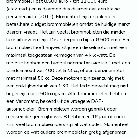
brommobiel kost 8.500 euro - tot 22.000 euro
(elektrisch) en is daarmee dus duurder dan een kleine
personenauto. (2013). Momenteel zijn er ook meer
betaalbare budget brommobielen omdat de huidige markt
daarom vraagt. Het zijn veelal brommobielen die minder
luxe uitgevoerd zijn. Deze beginnen bij ca. 8.500 euro. Een
brommobiel heeft vrijwel altijd een dieselmotor met een
maximaal toegestaan vermogen van 4 kilowatt. De
meeste hebben een tweecilindermotor (viertakt) met een
cilinderinhoud van 400 tot 523 cc, of een benzinemotor
met maximaal 50 cc. Deze motoren zijn zeer zuinig met
een praktijkverbruik van 1:30. Het ledig gewicht mag niet
hoger zijn dan 350 kilogram. Alle brommobielen hebben
een Variomatic, bekend uit de vroegere DAF-
automobielen. Brommobielen worden gebruikt door
mensen die geen rijbewijs B hebben en 16 jaar of ouder
zijn. Veel brommobielrijders zijn al wat ouder. Momenteel
worden de wat oudere brommobielen gretig afgenomen