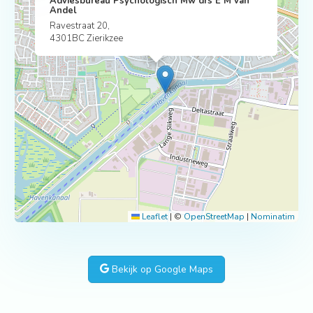
Adviesbureau Psychologisch Mw drs E M van
Andel
Ravestraat 20,
4301BC Zierikzee
Leaflet
|
©
OpenStreetMap
|
Nominatim
Bekijk op Google Maps