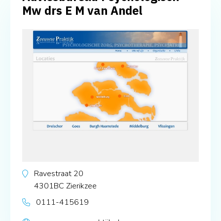
Mw drs E M van Andel
Ravestraat 20
4301BC
Zierikzee
0111-415619