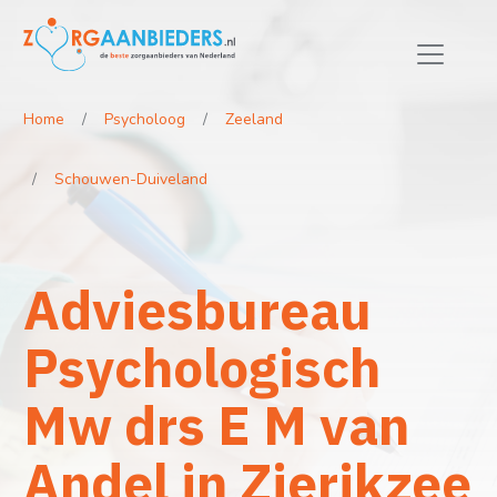
Home
Psycholoog
Zeeland
Schouwen-Duiveland
Adviesbureau
Psychologisch
Mw drs E M van
Andel in Zierikzee