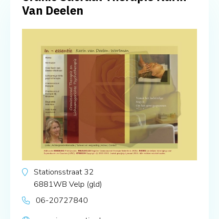
Van Deelen
Stationsstraat 32
6881WB
Velp (gld)
06-20727840