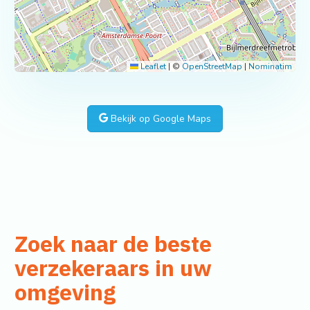
Leaflet
|
©
OpenStreetMap
|
Nominatim
Bekijk op Google Maps
Zoek naar de beste
verzekeraars in uw
omgeving