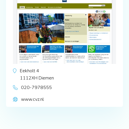
Eekholt 4
1112XH
Diemen
020-7978555
www.cvz.nl