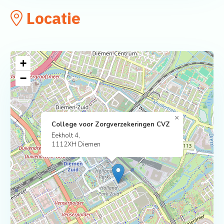
Locatie
+
−
×
College voor Zorgverzekeringen CVZ
Eekholt 4,
1112XH Diemen