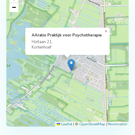
−
×
AAratio Praktijk voor Psychotherapie
Hoflaan 21,
Kortenhoef
Leaflet
|
©
OpenStreetMap
|
Nominatim