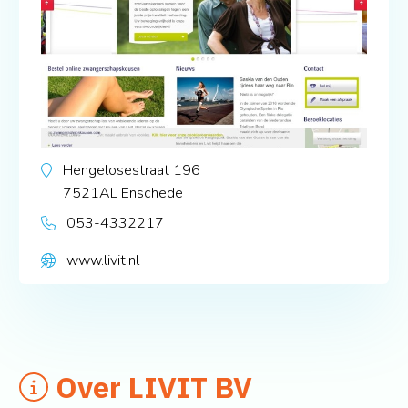
Hengelosestraat 196
7521AL
Enschede
053-4332217
www.livit.nl
Over LIVIT BV