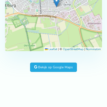
Leaflet
|
©
OpenStreetMap
|
Nominatim
Bekijk op Google Maps