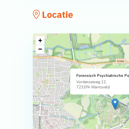
Locatie
+
−
Forensisch Psychiatrische P
Vordenseweg 12,
7231PA Warnsveld