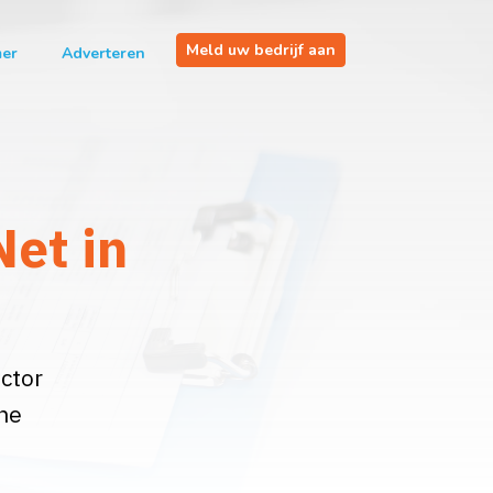
Meld uw bedrijf aan
mer
Adverteren
Net in
ector
che