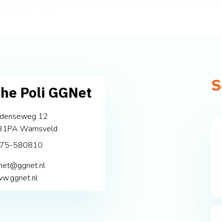
S
che Poli GGNet
rdenseweg 12
31PA
Warnsveld
75-580810
net@ggnet.nl
w.ggnet.nl