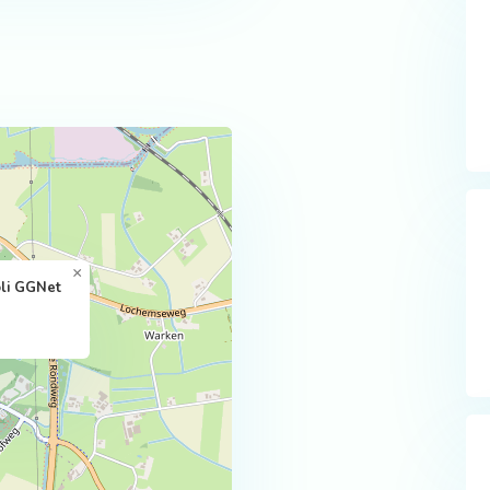
×
oli GGNet