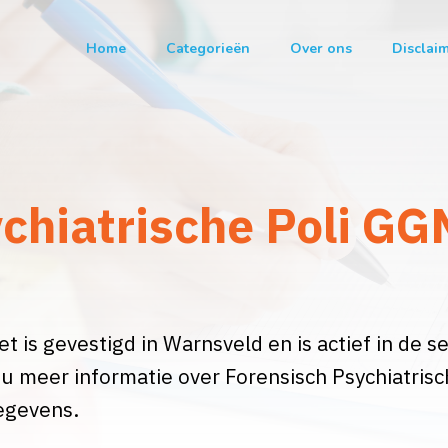
Home
Categorieën
Over ons
Disclai
chiatrische Poli GG
t is gevestigd in Warnsveld en is actief in de s
t u meer informatie over Forensisch Psychiatris
egevens.