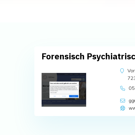
Forensisch Psychiatris
Vo
72
05
gg
ww