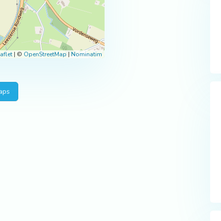
aflet
|
©
OpenStreetMap
|
Nominatim
aps