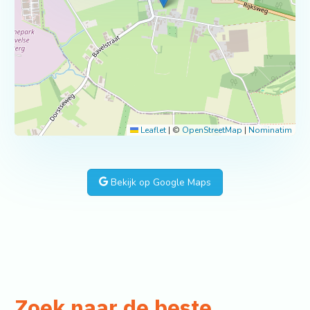
Leaflet
|
©
OpenStreetMap
|
Nominatim
Bekijk op Google Maps
Zoek naar de beste