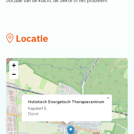
oorzaak van de klacht, de ziekte of het probleem.
Locatie
+
−
×
Holistisch Energetisch Therapiecentrum
Kapelerf 5,
Dorst