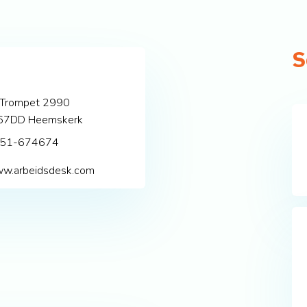
S
 Trompet 2990
67DD
Heemskerk
51-674674
w.arbeidsdesk.com