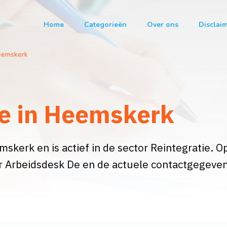
Home
Categorieën
Over ons
Disclai
emskerk
e in Heemskerk
skerk en is actief in de sector Reintegratie. O
er Arbeidsdesk De en de actuele contactgegeven