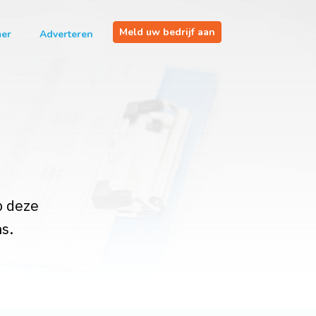
Meld uw bedrijf aan
mer
Adverteren
p deze
s.