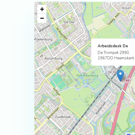
+
−
Arbeidsdesk De
De Trompet 2990,
1967DD Heemskerk