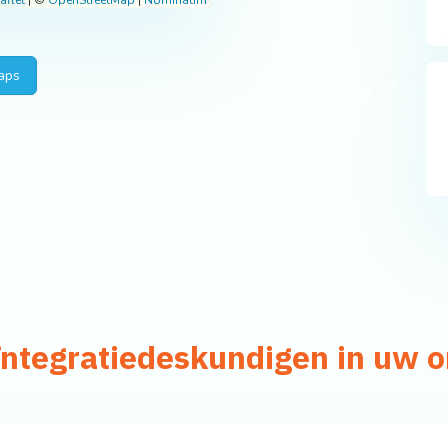
aflet
|
©
OpenStreetMap
|
Nominatim
aps
eïntegratiedeskundigen in uw 