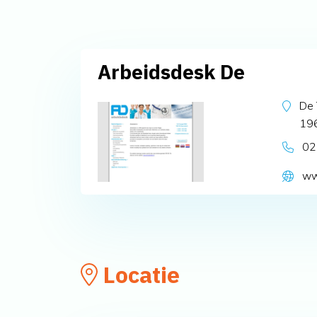
Arbeidsdesk De
De
19
02
ww
Locatie